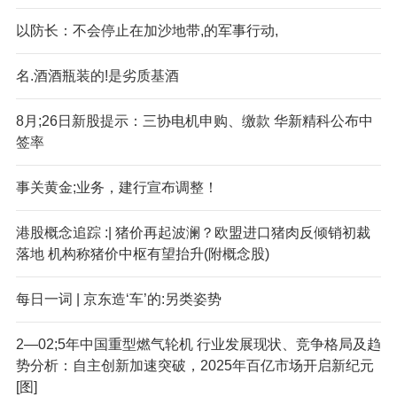
以防长：不会停止在加沙地带,的军事行动,
名.酒酒瓶装的!是劣质基酒
8月;26日新股提示：三协电机申购、缴款 华新精科公布中
签率
事关黄金;业务，建行宣布调整！
港股概念追踪 :| 猪价再起波澜？欧盟进口猪肉反倾销初裁
落地 机构称猪价中枢有望抬升(附概念股)
每日一词 | 京东造‘车’的:另类姿势
2—02;5年中国重型燃气轮机 行业发展现状、竞争格局及趋
势分析：自主创新加速突破，2025年百亿市场开启新纪元
[图]