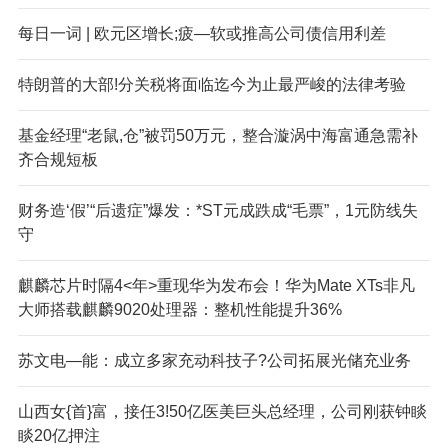
每日一词 | 欧元区增长;疲—软或推高公司债信用利差
特朗普的大部!分关税将面临迄今为止最严峻的法律考验
基金经理“老鼠,仓”被罚50万元，整合漩涡中海富通急需补
齐合规短板
财务造‘假’“后遗症”爆发：*ST元成跌成“毛票”，1元防线失
守
麒麟芯片时隔4<年>重现华为发布会！华为Mate XTs非凡
大师搭载麒麟9020处理器：整机性能提升36%
苏文电—能：成立多家充动科技子?公司拓展光储充业务
山西女{首}富，接任3!50亿医美巨头总经理，公司刚获钟睒
睒20亿押注