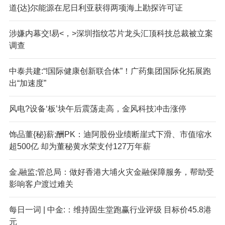
道{达}尔能源在尼日利亚获得两项海上勘探许可证
涉嫌内幕交!易<，>深圳指纹芯片龙头汇顶科技总裁被立案
调查
中泰共建:“!国际健康创新联合体”！广药集团国际化拓展跑
出“加速度”
风电?设备‘板’块午后震荡走高，金风科技冲击涨停
饰品董{秘}薪;酬PK：迪阿股份业绩断崖式下滑、市值缩水
超500亿 却为董秘黄水荣支付127万年薪
金,融监;管总局：做好香港大埔火灾金融保障服务，帮助受
影响客户渡过难关
每日一词 | 中金:：维持固生堂跑赢行业评级 目标价45.8港
元