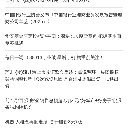
吉利汽车{因}认股权获行使而发行4.05万股
中{国}银行业协会发布《中国银行业理财业务发展报告暨理
财公司年鉴（2025）》
华安基金医药投<资>军团：深耕长坡厚雪赛道 把握基本面
复苏机遇
每日一词 | 688313，业绩:暴增，机!构重点关注！
环.世{物}流赴港上市收证监会反馈：需说明环世集团股权
架构调整过程中3次减资原因 是否涉及虚假出资、抽逃出
资
前7‘月’百强‘房’企销售总额超2万亿元 “好城市+好房子”仍具
备结构性机会
机器!人概念再度走强 ,首开股份8天7板