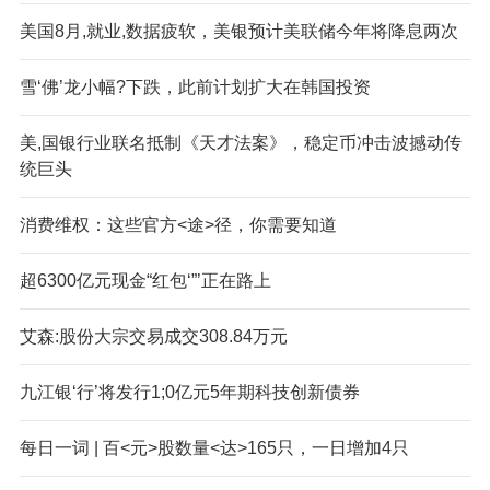
美国8月,就业,数据疲软，美银预计美联储今年将降息两次
雪‘佛’龙小幅?下跌，此前计划扩大在韩国投资
美,国银行业联名抵制《天才法案》，稳定币冲击波撼动传
统巨头
消费维权：这些官方<途>径，你需要知道
超6300亿元现金“红包‘”’正在路上
艾森:股份大宗交易成交308.84万元
九江银‘行’将发行1;0亿元5年期科技创新债券
每日一词 | 百<元>股数量<达>165只，一日增加4只