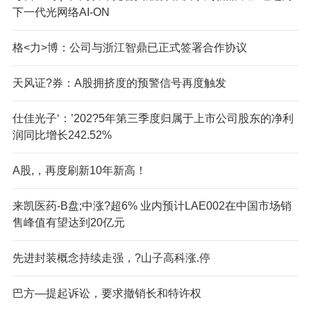
下一代光网络AI-ON
格<力>博：公司与浙江智鼎已正式签署合作协议
天风证?券：A股拥挤度的预警信号再度触发
仕佳光子‘：’202?5年第三季度归属于上市公司股东的净利
润同比增长242.52%
A股,，再度刷新10年新高！
来凯医药-B盘;中涨?超6% 业内预计LAE002在中国市场销
售峰值有望达到20亿元
先进封装概念持续走强，?山子高科涨.停
巴方—提起诉讼，要求撤销长和特许权