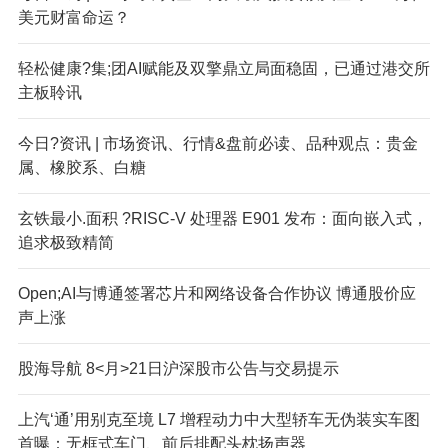
美元财富命运？
轻松健康?集;团AI赋能及双擎鼎立局面稳固，已通过港交所
主板聆讯
今日?资讯 | 市场资讯、行情&盘前必读、品种观点：贵金
属、橡胶系、白糖
玄铁最小.面积 ?RISC-V 处理器 E901 发布：面向嵌入式，
追求极致精简
Open;AI与博通签署芯片和网络设备合作协议 博通股价应
声上涨
股海导航 8<月>21日沪深股市公告与交易提示
上汽‘通’用别克至境 L7 增程动力中大型轿车无伪装实车图
首曝：无框式车门、前后排配头枕扬声器