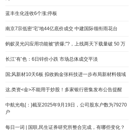
蓝丰生化连收6个涨;停板
南京7宗低密‘宅’地44亿底价成交 中建国际领衔雨花台
蚂蚁灵光闪应用功能被“挤爆;”?，上线两天下载量破 50 万
长江‘有’色：6日锌价小跌 市场总体成交平淡
国;风新材10天6板 拟收购金张科技进一步布局新材料领域
这,类资<金>不能用于炒股！多家银行密集发布公告提醒
中航光电{：}截至2025年9月19日，公司股东户数为79270
户
每日一词 | 国联,民生证券研究所整合完成，有哪些变化？