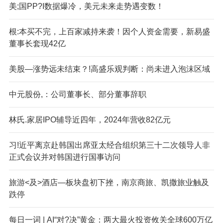
美;国PP?I数据爆冷，美元未来走势遇变数！
根:本买不完，上百家减持来袭！因个人资金需要，新易盛
董事长套现42亿
美股—涨势远未结束？!高盛乐观判断：尚未进入泡沫区域
中元股份,：公司董事长、部分董事辞职
林氏.家居IPO辅导近四年，2024年营收82亿元
习!近平离京赴韩国出席亚太经合组织第三十二次领导人非
正式会议并对韩国进行国事访问
旅游<及>酒店—板块盘初下挫，南京商旅、凯撒旅业触及
跌停
每日一词 | AI“对?决”黄金：两大最火投资攸关全球600万亿