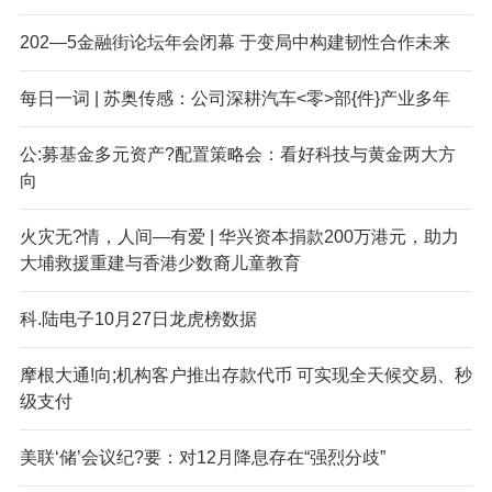
202—5金融街论坛年会闭幕 于变局中构建韧性合作未来
每日一词 | 苏奥传感：公司深耕汽车<零>部{件}产业多年
公:募基金多元资产?配置策略会：看好科技与黄金两大方
向
火灾无?情，人间—有爱 | 华兴资本捐款200万港元，助力
大埔救援重建与香港少数裔儿童教育
科.陆电子10月27日龙虎榜数据
摩根大通!向;机构客户推出存款代币 可实现全天候交易、秒
级支付
美联‘储’会议纪?要：对12月降息存在“强烈分歧”