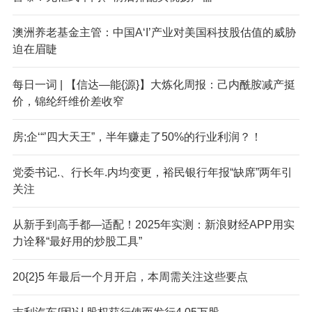
澳洲养老基金主管：中国A‘I’产业对美国科技股估值的威胁
迫在眉睫
每日一词 | 【信达—能{源}】大炼化周报：己内酰胺减产挺
价，锦纶纤维价差收窄
房;企‘“’四大天王”，半年赚走了50%的行业利润？！
党委书记.、行长年.内均变更，裕民银行年报“缺席”两年引
关注
从新手到高手都—适配！2025年实测：新浪财经APP用实
力诠释“最好用的炒股工具”
20{2}5 年最后一个月开启，本周需关注这些要点