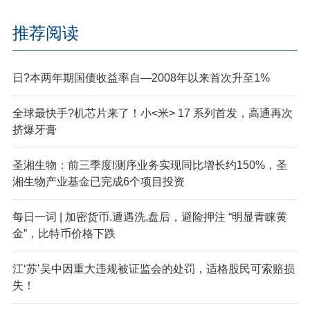
推荐阅读
日?本两年期国债收益率自—2008年以来首次升至1%
全球最快手?机芯片来了！小<米> 17 系列首发，高通再次
挤爆牙膏
圣湘生物：前三季度!测序业务实现同比增长约150%，圣
湘生物产业基金已完成6个项目投资
每日一词 | 加密货币.遭遇洗,盘后，避险押注 “明显青睐黄
金”，比特币价格下跌
江‘苏’吴中因重大违规被证监会的处罚，适格股民可索赔损
失！