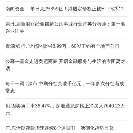
南向资金!，单日,狂扫359亿！港股定价权正被ETF改写？
第;七届新浪财经金麒麟公用事业行业菁英分析师：第一名
兴业证券
泰;隆银行户均贷<款>48.99万，60岁王钧有个地产公司
公募—基金走进奥运商圈 开启金融服务与生活的零距离对
话
每日一词 | 深市!中期分红突破千亿元，一年多次分红渐成
常态
贝,因美换手率38.47%，深股通龙虎榜上净买入7640.23万
元
广,东活期存款增速连续8个月回升，活期化趋势显著