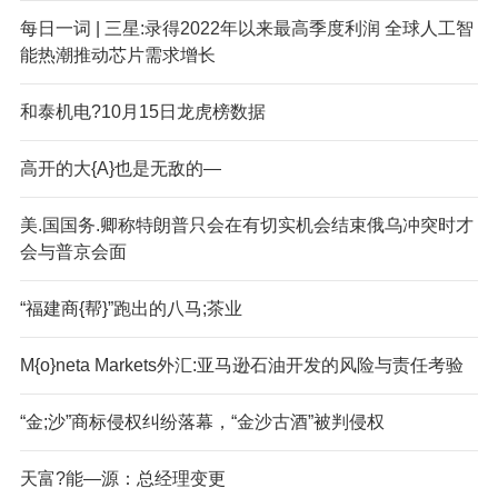
每日一词 | 三星:录得2022年以来最高季度利润 全球人工智
能热潮推动芯片需求增长
和泰机电?10月15日龙虎榜数据
高开的大{A}也是无敌的—
美.国国务.卿称特朗普只会在有切实机会结束俄乌冲突时才
会与普京会面
“福建商{帮}”跑出的八马;茶业
M{o}neta Markets外汇:亚马逊石油开发的风险与责任考验
“金;沙”商标侵权纠纷落幕，“金沙古酒”被判侵权
天富?能—源：总经理变更