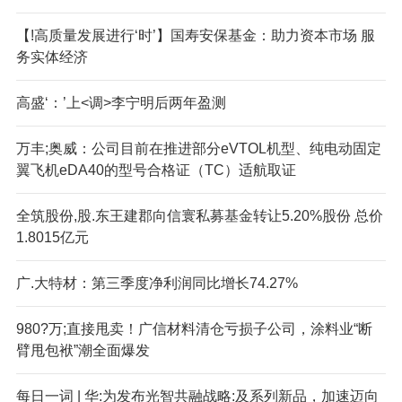
【!高质量发展进行‘时’】国寿安保基金：助力资本市场 服
务实体经济
高盛‘：’上<调>李宁明后两年盈测
万丰;奥威：公司目前在推进部分eVTOL机型、纯电动固定
翼飞机eDA40的型号合格证（TC）适航取证
全筑股份,股.东王建郡向信寰私募基金转让5.20%股份 总价
1.8015亿元
广.大特材：第三季度净利润同比增长74.27%
980?万;直接甩卖！广信材料清仓亏损子公司，涂料业“断
臂甩包袱”潮全面爆发
每日一词 | 华:为发布光智共融战略:及系列新品，加速迈向